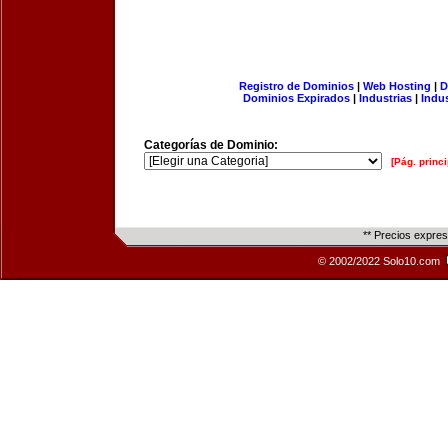
Registro de Dominios
|
Web Hosting
|
D
Dominios Expirados
|
Industrias
|
Indu
Categorías de Dominio:
[Pág. princi
** Precios expre
© 2002/2022 Solo10.com