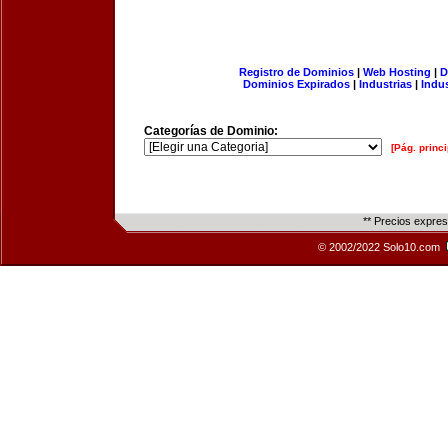
Registro de Dominios
|
Web Hosting
|
D
Dominios Expirados
|
Industrias
|
Indu
Categorías de Dominio:
[Pág. princi
** Precios expre
© 2002/2022 Solo10.com