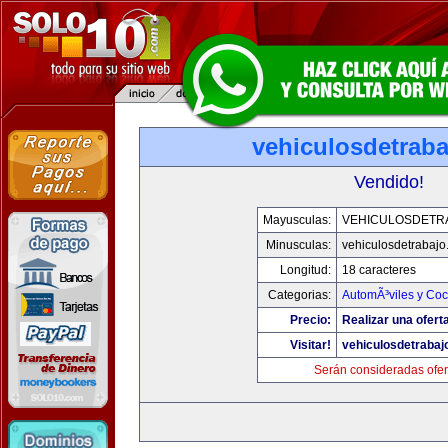
vehiculosdetrab
Vendido!
Mayusculas:
VEHICULOSDETR
Minusculas:
vehiculosdetrabaj
Longitud:
18 caracteres
Categorias:
AutomÃ³viles y Co
Precio:
Realizar una ofert
Visitar!
vehiculosdetrabaj
Serán consideradas ofer