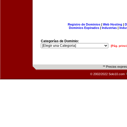
Registro de Dominios
|
Web Hosting
|
D
Dominios Expirados
|
Industrias
|
Indu
Categorías de Dominio:
[Pág. princi
** Precios expre
© 2002/2022 Solo10.com