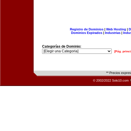
Registro de Dominios
|
Web Hosting
|
D
Dominios Expirados
|
Industrias
|
Indu
Categorías de Dominio:
[Pág. princi
** Precios expre
© 2002/2022 Solo10.com