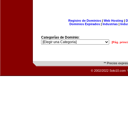
Registro de Dominios
|
Web Hosting
|
D
Dominios Expirados
|
Industrias
|
Indu
Categorías de Dominio:
[Pág. princi
** Precios expre
© 2002/2022 Solo10.com