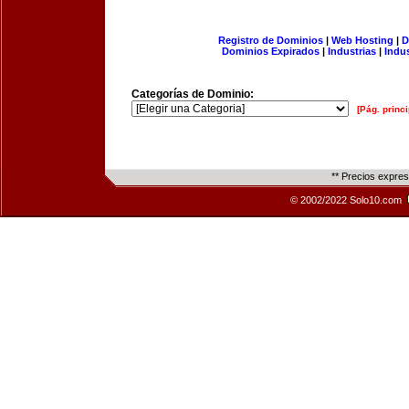
Registro de Dominios
|
Web Hosting
|
D
Dominios Expirados
|
Industrias
|
Indu
Categorías de Dominio:
[Pág. princi
** Precios expre
© 2002/2022 Solo10.com