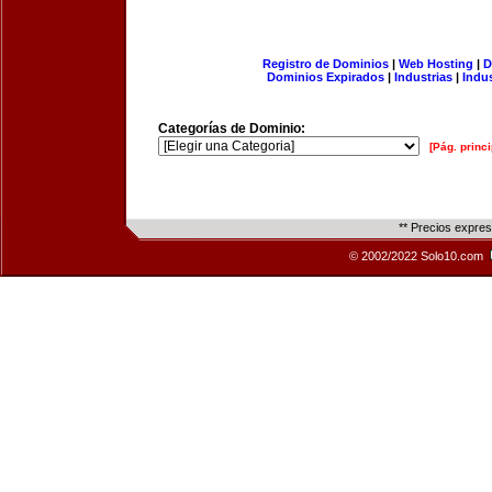
Registro de Dominios
|
Web Hosting
|
D
Dominios Expirados
|
Industrias
|
Indu
Categorías de Dominio:
[Pág. princi
** Precios expre
© 2002/2022 Solo10.com