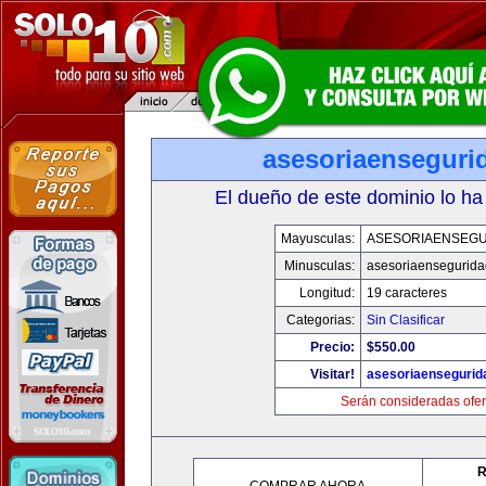
asesoriaenseguri
El dueño de este dominio lo ha
Mayusculas:
ASESORIAENSEG
Minusculas:
asesoriaensegurid
Longitud:
19 caracteres
Categorias:
Sin Clasificar
Precio:
$550.00
Visitar!
asesoriaenseguri
Serán consideradas ofer
R