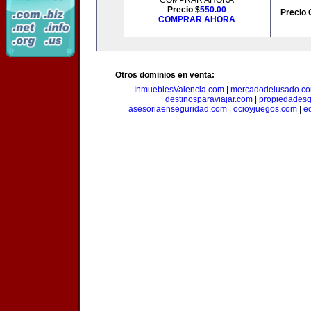
COMPRAR AHORA
Precio $
550.00
Precio 
COMPRAR AHORA
Otros dominios en venta:
InmueblesValencia.com
|
mercadodelusado.c
destinosparaviajar.com
|
propiedadesg
asesoriaenseguridad.com
|
ocioyjuegos.com
|
e